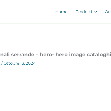
Home
Prodotti
Ou
onali serrande – hero- hero image catalogh
s
/
Ottobre 13, 2024