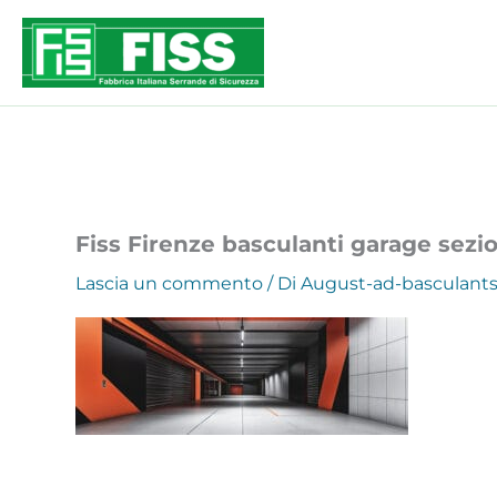
Vai
al
contenuto
Fiss Firenze basculanti garage sezi
Lascia un commento
/ Di
August-ad-basculant