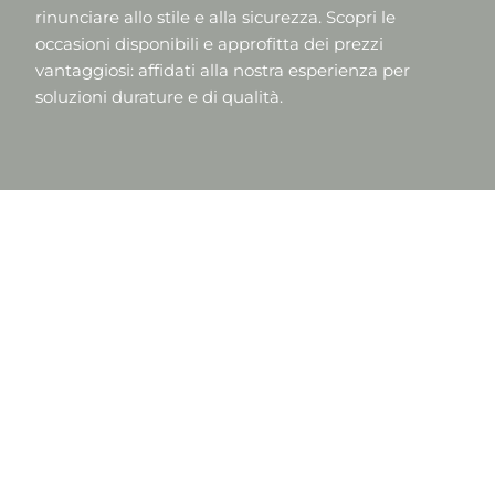
rinunciare allo stile e alla sicurezza. Scopri le
occasioni disponibili e approfitta dei prezzi
vantaggiosi: affidati alla nostra esperienza per
soluzioni durature e di qualità.
BASCULANTE
BASCULANTE FINTO
MARRONE 2330 X 2130
LEGNO CHIARO 2600 X
H 1
2390 H 1
BASCULANTE 7035
BASCULANTE 1013 2520
2720 X 2280 H 1
X 2190 H 1
BASCULANTE 1013 2520
BASCULANTE ZINCATA
X 2190 H 1
2670 X 2260 H 1
BASCULANTE ACCIAIO
BBASCULANTE
2540 x 2500
ACCIAIO ral 8003 – 3410
x 2250