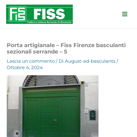
Vai
al
contenuto
Porta artigianale – Fiss Firenze basculanti
sezionali serrande – 5
Lascia un commento
/ Di
August-ad-basculants
/
Ottobre 4, 2024