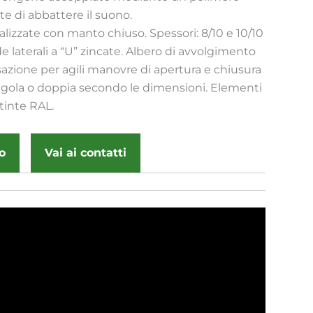
e di abbattere il suono.
ealizzate con manto chiuso. Spessori: 8/10 e 10/10
de laterali a “U” zincate. Albero di avvolgimento
zione per agili manovre di apertura e chiusura
ngola o doppia secondo le dimensioni. Elementi
 tinte RAL.
o
Vai ai contatti