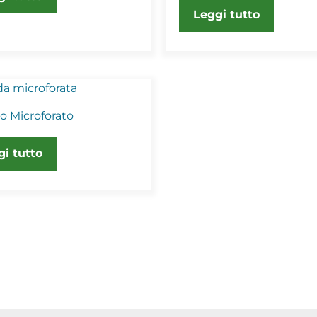
Leggi tutto
o Microforato
gi tutto