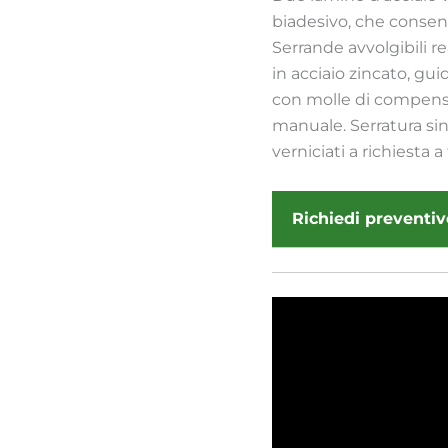
biadesivo, che consent
Serrande avvolgibili r
in acciaio zincato, gui
con molle di compensa
manuale. Serratura si
verniciati a richiesta a
Richiedi preventiv