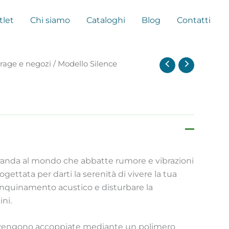
tlet
Chi siamo
Cataloghi
Blog
Contatti
rage e negozi
/ Modello Silence
erranda al mondo che abbatte rumore e vibrazioni
rogettata per darti la serenità di vivere la tua
nquinamento acustico e disturbare la
ini.
 vengono accoppiate mediante un polimero