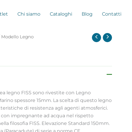
tlet
Chi siamo
Cataloghi
Blog
Contatti
 Modello Legno
inea legno FISS sono rivestite con Legno
arino spessore 15mm. La scelta di questo legno
teristiche di resistenza agli agenti atmosferici.
ti con impregnante ad acqua nel rispetto
ella filosofia FISS. Elevazione Standard 150mm.
za (Paracadute) di serie a norme CE.