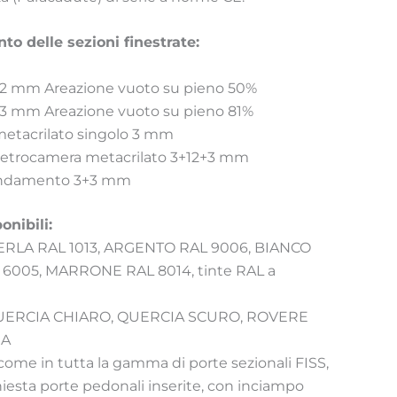
o delle sezioni finestrate:
ta 2 mm Areazione vuoto su pieno 50%
ta 3 mm Areazione vuoto su pieno 81%
metacrilato singolo 3 mm
vetrocamera metacrilato 3+12+3 mm
fondamento 3+3 mm
onibili:
PERLA RAL 1013, ARGENTO RAL 9006, BIANCO
 6005, MARRONE RAL 8014, tinte RAL a
: QUERCIA CHIARO, QUERCIA SCURO, ROVERE
RA
, come in tutta la gamma di porte sezionali FISS,
chiesta porte pedonali inserite, con inciampo