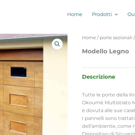
Home
Prodotti
Ou
Home
/
porte sezionali
/
Modello Legno
Descrizione
Tutte le porte della l
Okoumè Multistrato M
è dovuta alle sue carat
I pannelli sono tratta
dell’ambiente, come n
Dispositivo di Sicurez