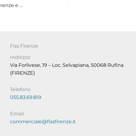
Guida alla scelta delle porte basculanti per garage a Firenze e Provincia
Fiss Firenze
Indirizzo
Via Forlivese, 19 – Loc. Selvapiana, 50068 Rufina
(FIRENZE)
Telefono
055.83.69.819
Email
commerciale@fissfirenze.it